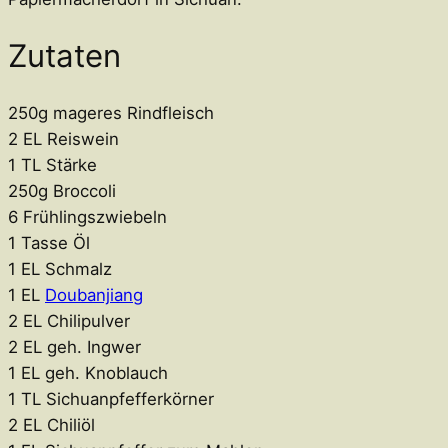
Zutaten
250g mageres Rindfleisch
2 EL Reiswein
1 TL Stärke
250g Broccoli
6 Frühlingszwiebeln
1 Tasse Öl
1 EL Schmalz
1 EL
Doubanjiang
2 EL Chilipulver
2 EL geh. Ingwer
1 EL geh. Knoblauch
1 TL Sichuanpfefferkörner
2 EL Chiliöl