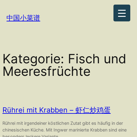
Zum
Inhalt
中国小菜谱
springen
Kategorie:
Fisch und
Meeresfrüchte
Rührei mit Krabben – 虾仁炒鸡蛋
Rührei mit irgendeiner köstlichen Zutat gibt es häufig in der
chinesischen Küche. Mit Ingwer marinierte Krabben sind eine
besonders leckere Variante.