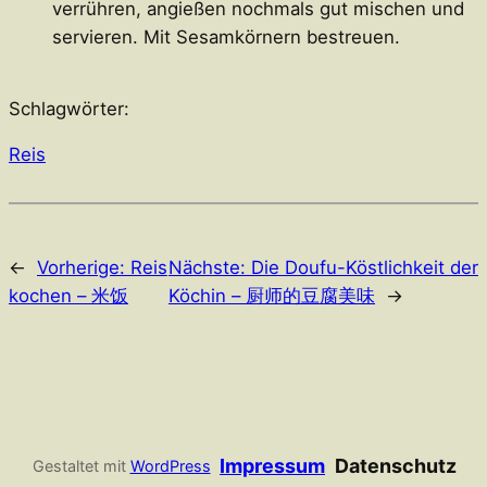
verrühren, angießen nochmals gut mischen und
servieren. Mit Sesamkörnern bestreuen.
Schlagwörter:
Reis
←
Vorherige:
Reis
Nächste:
Die Doufu-Köstlichkeit der
kochen – 米饭
Köchin – 厨师的豆腐美味
→
Impressum
Datenschutz
Gestaltet mit
WordPress