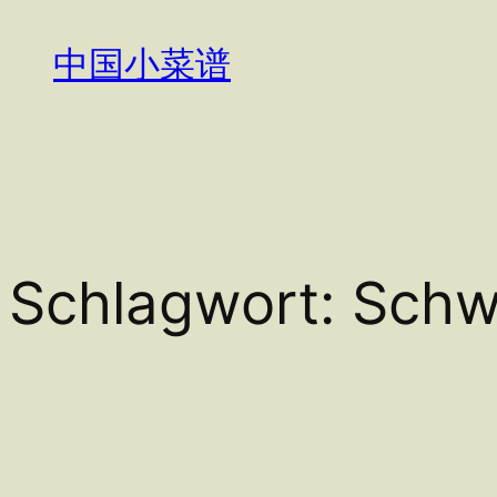
Zum
Inhalt
中国小菜谱
springen
Schlagwort:
Schw