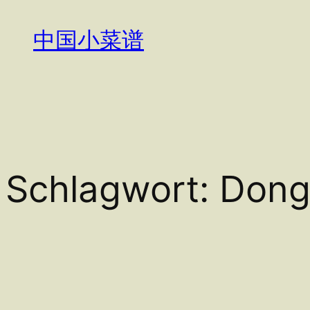
Zum
Inhalt
中国小菜谱
springen
Schlagwort:
Dong