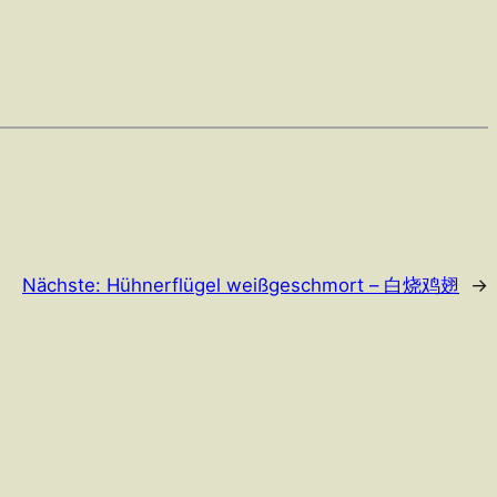
Nächste:
Hühnerflügel weißgeschmort – 白烧鸡翅
→