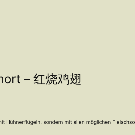
chmort – 红烧鸡翅
 mit Hühnerflügeln, sondern mit allen möglichen Fleisch